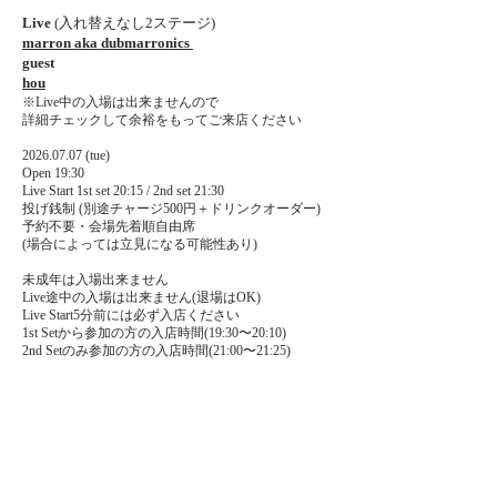
Live
(入れ替えなし2ステージ)
marron aka dubmarronics
guest
hou
※Live中の入場は出来ませんので
詳細チェックして余裕をもってご来店ください
​​​​​2026.07.07 (tue)
Open 19:30
Live Start 1st set 20:15 / 2nd set 21:30
投げ銭制 (別途チャージ500円＋ドリンクオーダー)
予約不要・会場先着順自由席
(場合によっては立見になる可能性あり)
未成年は入場出来ません
Live途中の入場は出来ません(退場はOK)
Live Start5分前には必ず入店ください
1st Setから参加の方の入店時間(19:30〜20:10)
2nd Setのみ参加の方の入店時間(21:00〜21:25)