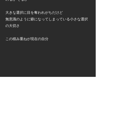
大きな選択に目を奪われがちだけど
無意識のように癖になってしまっている小さな選択
の大切さ
この積み重ねが現在の自分
昨夜はUREIのミキサーとDOPEREALのアイソレータ
ー
このセットがあったからこそ出来た２時間のDJセッ