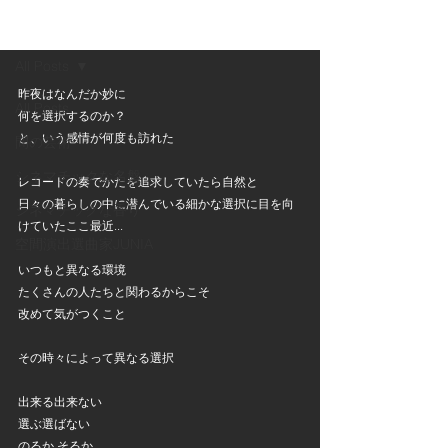
記事
All Posts
昨夜はなんだか妙に
All Posts
何を選択するのか？
と、いう感情が何度も訪れた
間の芸術
シネマチックな名盤
レコードの奏でかたを追求していたら自然と
日々の暮らしの中に潜んでいる細かな選択に目を向
シネマチックな香り
けていたここ最近...
空間演出選曲家JUNIA
いつもと異なる環境
たくさんの人たちと関わるからこそ
改めて気がつくこと
その時々によって異なる選択
出来る出来ない
選ぶ選ばない
のるか そるか