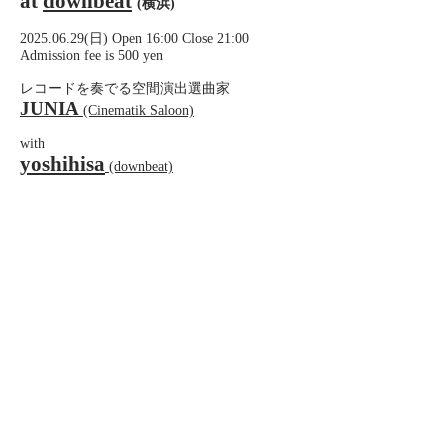
at
downbeat
(横浜)
2025.06.29(日) Open 16:00 Close 21:00
Admission fee is 500 yen
レコードを奏でる空間演出選曲家
JUNIA
(Cinematik Saloon)
with
yoshihisa
(downbeat)