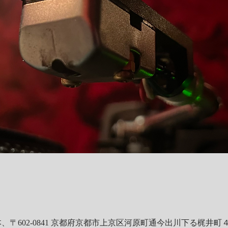
、〒602-0841 京都府京都市上京区河原町通今出川下る梶井町