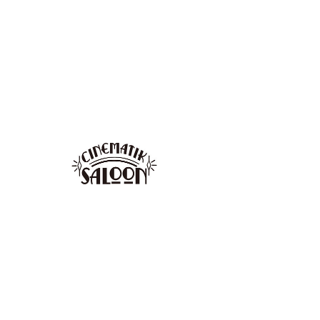
「ショットショット
すべて表示
と降りそそぐ」
日時・場所
2024年9月05日 18:59 JST
Cinematik Saloon, 日本、〒602-0841 京都府京
都市上京区河原町通今出川下る梶井町４４７
−１４ プランタンビル 地下一階