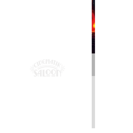
「SAICOBAB Ⅱ」​
すべて表示
日時・場所
2025年5月30日 0:00 – 23:59
Cinematik Saloon, 日本、〒602-0841 京都府京
都市上京区河原町通今出川下る梶井町４４７
−１４ プランタンビル 地下一階