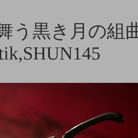
う黒き月の組曲 / 
+tik,SHUN145