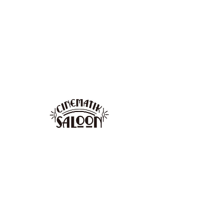
「Close」
すべて表示
日時・場所
2025年8月17日 0:00 – 23:59
京都市, 日本、〒602-0841 京都府京都市上京
区河原町通今出川下る梶井町４４７−１４ プ
ランタンビル 地下一階