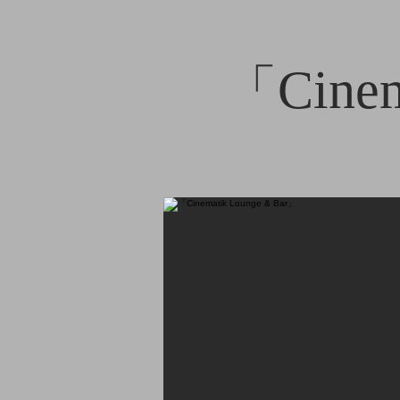
「Cinem