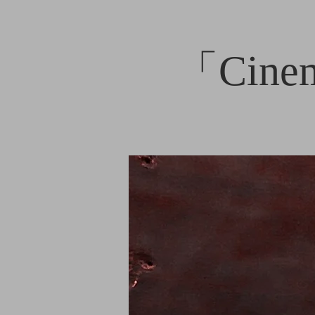
「Cinem