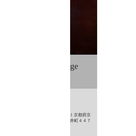
「Cinematik Lounge
すべて表示
0813」
日時・場所
2024年8月13日 18:59 – 23:59
Cinematik Saloon, 日本、〒602-0841 京都府京
都市上京区河原町通今出川下る梶井町４４７
−１４ プランタンビル 地下一階