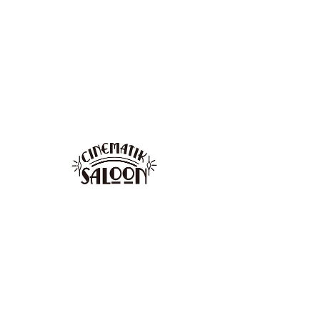
「BIG THURSDAY in
すべて表示
Demachi」
日時・場所
2025年12月18日 0:00 – 23:59
京都市, 日本、〒602-0841 京都府京都市上京
区河原町通今出川下る梶井町４４７−１４ プ
ランタンビル 地下一階