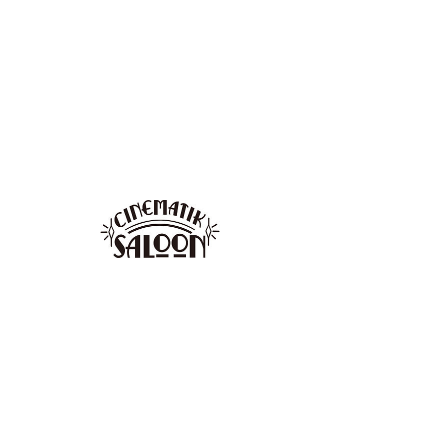
灯 (静)
すべて表示
日時・場所
2026年1月30日 0:00
京都市, 日本、〒602-0841 京都府京都市上京
区河原町通今出川下る梶井町４４７−１４ プ
ランタンビル 地下一階